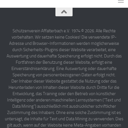
Schützenverein Affalterbach e.V. 1974 © 2026. Alle Rechte
vorbehalten. Wir setzen keine Cookies! Die verwendete IP-
Adresse und Browser-Informationen werden möglicherweise
durch Sicherheits-Plugins dieser Website verarbeitet, eine
Auswertung und dauerhafte Speicherung erfolgt nicht. Durch das
Fortfahren der Benutzung dieser Website, erfolgt eine
Einverständniserklärung. Eine Auswertung oder dauerhafte
Speicherung von personenbezogenen Daten erfolgt nicht.
Der Inhaber dieser Website gestattet die Nutzung oder das
Herunterladen von Inhalten dieser Website durch Dritte für die
Entwicklung, das Training oder den Betrieb von künstlicher
Intelligenz oder anderen maschinellen Lernsystemen ("Text und
Data Mining") ausschließlich mit ausdrücklicher schriftlicher
Zustimmung des Inhabers. Ohne eine solche Zustimmung ist es
untersagt, die Inhalte für Text und Data Mining zu verwenden. Dies
gilt auch, wenn auf der Website keine Meta-Angaben vorhanden