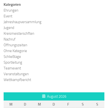
Kategorien
Ehrungen
Event
Jahreshaupversammlung
Jugend
Kreismeisterschften
Nachruf
Öffnungszeiten
Ohne Kategorie
Schließtage
Sportleitung
Teamevent
Veranstaltungen
Wettkampfbericht
August 2026
M
D
M
D
F
S
S