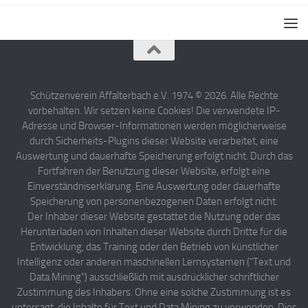
Schützenverein Affalterbach e.V. 1974 © 2026. Alle Rechte
vorbehalten. Wir setzen keine Cookies! Die verwendete IP-
Adresse und Browser-Informationen werden möglicherweise
durch Sicherheits-Plugins dieser Website verarbeitet, eine
Auswertung und dauerhafte Speicherung erfolgt nicht. Durch das
Fortfahren der Benutzung dieser Website, erfolgt eine
Einverständniserklärung. Eine Auswertung oder dauerhafte
Speicherung von personenbezogenen Daten erfolgt nicht.
Der Inhaber dieser Website gestattet die Nutzung oder das
Herunterladen von Inhalten dieser Website durch Dritte für die
Entwicklung, das Training oder den Betrieb von künstlicher
Intelligenz oder anderen maschinellen Lernsystemen ("Text und
Data Mining") ausschließlich mit ausdrücklicher schriftlicher
Zustimmung des Inhabers. Ohne eine solche Zustimmung ist es
untersagt, die Inhalte für Text und Data Mining zu verwenden. Dies