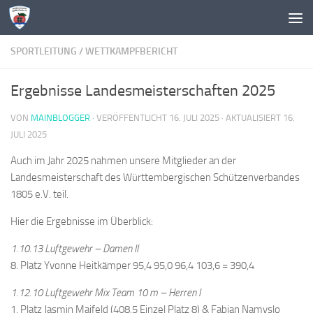
Zum Inhalt springen
SPORTLEITUNG
/
WETTKAMPFBERICHT
Ergebnisse Landesmeisterschaften 2025
VON
MAINBLOGGER
· VERÖFFENTLICHT
16. JULI 2025
· AKTUALISIERT
16.
JULI 2025
Auch im Jahr 2025 nahmen unsere Mitglieder an der
Landesmeisterschaft des Württembergischen Schützenverbandes
1805 e.V. teil.
Hier die Ergebnisse im Überblick:
1.10.13 Luftgewehr – Damen II
8. Platz Yvonne Heitkämper 95,4 95,0 96,4 103,6 = 390,4
1.12.10 Luftgewehr Mix Team 10 m – Herren I
1. Platz Jasmin Maifeld (408,5 Einzel Platz 8) & Fabian Namyslo