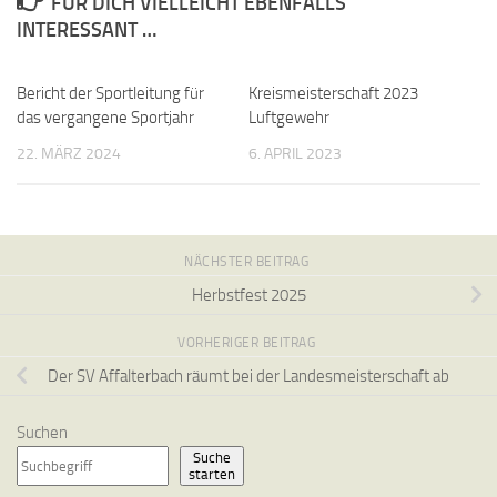
FÜR DICH VIELLEICHT EBENFALLS
INTERESSANT …
Bericht der Sportleitung für
Kreismeisterschaft 2023
das vergangene Sportjahr
Luftgewehr
22. MÄRZ 2024
6. APRIL 2023
NÄCHSTER BEITRAG
Herbstfest 2025
VORHERIGER BEITRAG
Der SV Affalterbach räumt bei der Landesmeisterschaft ab
Suchen
Suche
starten