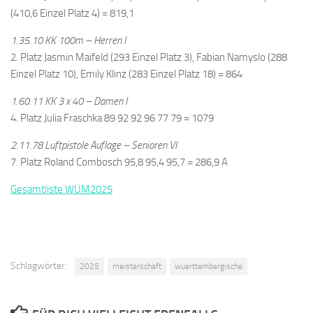
(410,6 Einzel Platz 4) = 819,1
1.35.10 KK 100m – Herren I
2. Platz Jasmin Maifeld (293 Einzel Platz 3), Fabian Namyslo (288
Einzel Platz 10), Emily Klinz (283 Einzel Platz 18) = 864
1.60.11 KK 3 x 40 – Damen I
4. Platz Julia Fraschka 89 92 92 96 77 79 = 1079
2.11.78 Luftpistole Auflage – Senioren VI
7. Platz Roland Combosch 95,8 95,4 95,7 = 286,9 A
Gesamtliste WÜM2025
Schlagwörter:
2025
meisterschaft
wuerttembergische