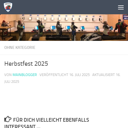
Zum Inhalt springen
OHNE KATEGORIE
Herbstfest 2025
VON
MAINBLOGGER
· VERÖFFENTLICHT
16. JULI 2025
· AKTUALISIERT
16.
JULI 2025
FÜR DICH VIELLEICHT EBENFALLS
INTERESSANT …