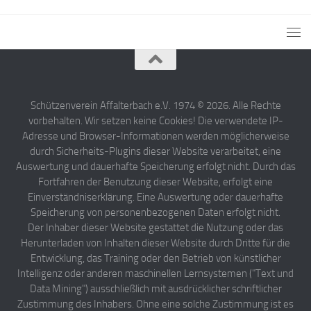
Schützenverein Affalterbach e.V. 1974 © 2026. Alle Rechte
vorbehalten. Wir setzen keine Cookies! Die verwendete IP-
Adresse und Browser-Informationen werden möglicherweise
durch Sicherheits-Plugins dieser Website verarbeitet, eine
Auswertung und dauerhafte Speicherung erfolgt nicht. Durch das
Fortfahren der Benutzung dieser Website, erfolgt eine
Einverständniserklärung. Eine Auswertung oder dauerhafte
Speicherung von personenbezogenen Daten erfolgt nicht.
Der Inhaber dieser Website gestattet die Nutzung oder das
Herunterladen von Inhalten dieser Website durch Dritte für die
Entwicklung, das Training oder den Betrieb von künstlicher
Intelligenz oder anderen maschinellen Lernsystemen ("Text und
Data Mining") ausschließlich mit ausdrücklicher schriftlicher
Zustimmung des Inhabers. Ohne eine solche Zustimmung ist es