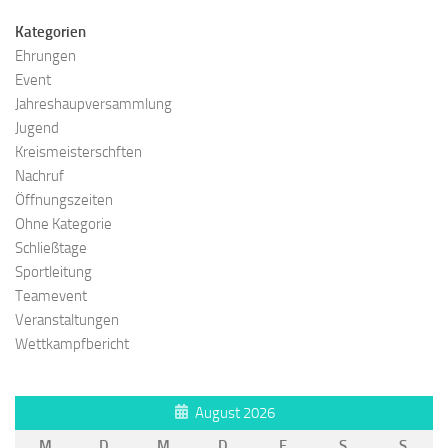
Kategorien
Ehrungen
Event
Jahreshaupversammlung
Jugend
Kreismeisterschften
Nachruf
Öffnungszeiten
Ohne Kategorie
Schließtage
Sportleitung
Teamevent
Veranstaltungen
Wettkampfbericht
August 2026
M
D
M
D
F
S
S