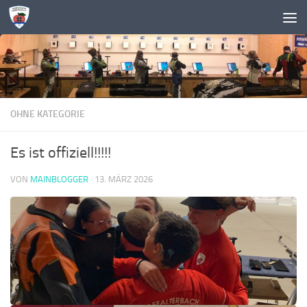
Zum Inhalt springen
OHNE KATEGORIE
Es ist offiziell!!!!!
VON
MAINBLOGGER
·
13. MÄRZ 2026