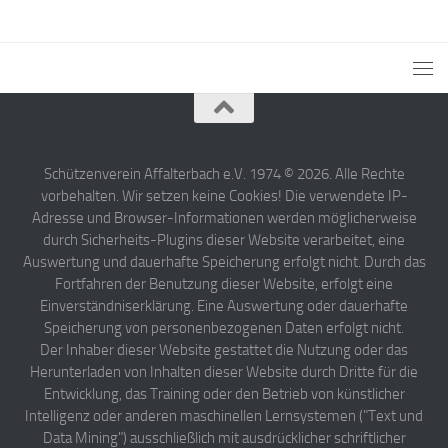
Schützenverein Affalterbach e.V. 1974 © 2026. Alle Rechte
vorbehalten. Wir setzen keine Cookies! Die verwendete IP-
Adresse und Browser-Informationen werden möglicherweise
durch Sicherheits-Plugins dieser Website verarbeitet, eine
Auswertung und dauerhafte Speicherung erfolgt nicht. Durch das
Fortfahren der Benutzung dieser Website, erfolgt eine
Einverständniserklärung. Eine Auswertung oder dauerhafte
Speicherung von personenbezogenen Daten erfolgt nicht.
Der Inhaber dieser Website gestattet die Nutzung oder das
Herunterladen von Inhalten dieser Website durch Dritte für die
Entwicklung, das Training oder den Betrieb von künstlicher
Intelligenz oder anderen maschinellen Lernsystemen ("Text und
Data Mining") ausschließlich mit ausdrücklicher schriftlicher