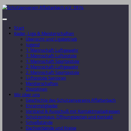
Zum
Inhalt
springen
Start
Kader, Liga & Meisterschaften
Übersicht und Ligabetrieb
Jugend
1. Mannschaft Luftgewehr
1. Mannschaft Luftpistole
1. Mannschaft Sportpistole
2. Mannschaft Luftgewehr
2. Mannschaft Sportpistole
Luftpistole Senioren
Meisterschaften
Disziplinen
Wir über uns
Geschichte des Schützenvereins Affalterbach
Ehrenmitglieder
Vorstand & Ausschuß mit Kontaktmailadressen
Schützenhaus, Öffnungszeiten und Kontakt
Schießstände
Dachverbände und Kreise