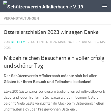
Zum Inhalt springen
VERANSTALTUNGEN
Ostereierschießen 2023 wir sagen Danke
VON
DIETHELM
· VERÖFFENTLICHT
26. MÄRZ 2023
· AKTUALISIERT
6. MAI
2023
Mit zahlreichen Besuchern ein voller Erfolg
und schöner Tag
Der Schützenverein Affalterbach möchte sich bei allen
Gästen für ihren Besuch und Teilnahme bedanken!
Etwa 200 Gäste waren bei diesem tradionellen Schießwettbewerb
dabei und jeder Treffer ins Schwarze wurde mit einem Osterei
belohnt. Viele Gäste versuchten ihr Glück beim Ostereierschießen
und freuten sich über ihre gewonnen Ostereier.