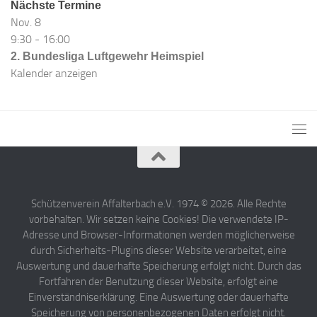
Nächste Termine
Nov.
8
9:30
-
16:00
2. Bundesliga Luftgewehr Heimspiel
Kalender anzeigen
Schützenverein Affalterbach e.V. 1974 © 2026. Alle Rechte
vorbehalten. Wir setzen keine Cookies! Die verwendete IP-
Adresse und Browser-Informationen werden möglicherweise
durch Sicherheits-Plugins dieser Website verarbeitet, eine
Auswertung und dauerhafte Speicherung erfolgt nicht. Durch das
Fortfahren der Benutzung dieser Website, erfolgt eine
Einverständniserklärung. Eine Auswertung oder dauerhafte
Speicherung von personenbezogenen Daten erfolgt nicht.