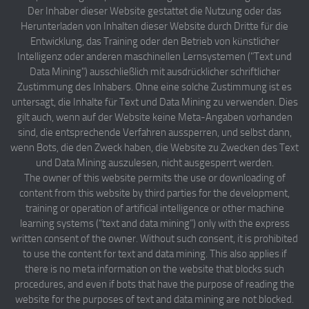
Der Inhaber dieser Website gestattet die Nutzung oder das
Herunterladen von Inhalten dieser Website durch Dritte für die
Entwicklung, das Training oder den Betrieb von künstlicher
Intelligenz oder anderen maschinellen Lernsystemen ("Text und
Data Mining") ausschließlich mit ausdrücklicher schriftlicher
Zustimmung des Inhabers. Ohne eine solche Zustimmung ist es
untersagt, die Inhalte für Text und Data Mining zu verwenden. Dies
gilt auch, wenn auf der Website keine Meta-Angaben vorhanden
sind, die entsprechende Verfahren aussperren, und selbst dann,
wenn Bots, die den Zweck haben, die Website zu Zwecken des Text
und Data Mining auszulesen, nicht ausgesperrt werden.
The owner of this website permits the use or downloading of
content from this website by third parties for the development,
training or operation of artificial intelligence or other machine
learning systems (“text and data mining”) only with the express
written consent of the owner. Without such consent, it is prohibited
to use the content for text and data mining. This also applies if
there is no meta information on the website that blocks such
procedures, and even if bots that have the purpose of reading the
website for the purposes of text and data mining are not blocked.