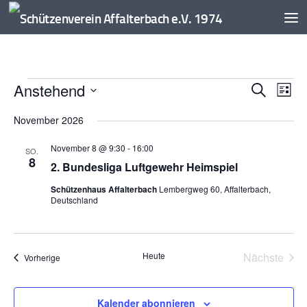
Zum Inhalt springen
Veranstaltungen
Anstehend
V
V
Suche
Liste
e
e
Datum
November 2026
r
r
wählen.
a
a
November 8 @ 9:30
-
16:00
SO.
n
n
8
2. Bundesliga Luftgewehr Heimspiel
s
s
t
t
Schützenhaus Affalterbach
Lembergweg 60, Affalterbach,
Deutschland
a
a
l
l
t
t
u
u
Heute
Nächste
Veranstaltungen
Vorherige
n
n
Veransta
g
g
e
A
Kalender abonnieren