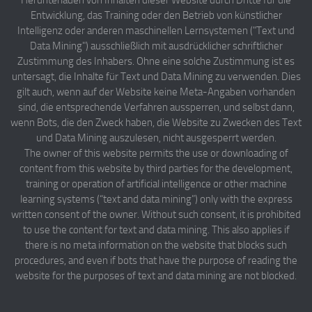
Herunterladen von Inhalten dieser Website durch Dritte für die
Entwicklung, das Training oder den Betrieb von künstlicher
Intelligenz oder anderen maschinellen Lernsystemen ("Text und
Data Mining") ausschließlich mit ausdrücklicher schriftlicher
Zustimmung des Inhabers. Ohne eine solche Zustimmung ist es
untersagt, die Inhalte für Text und Data Mining zu verwenden. Dies
gilt auch, wenn auf der Website keine Meta-Angaben vorhanden
sind, die entsprechende Verfahren aussperren, und selbst dann,
wenn Bots, die den Zweck haben, die Website zu Zwecken des Text
und Data Mining auszulesen, nicht ausgesperrt werden.
The owner of this website permits the use or downloading of
content from this website by third parties for the development,
training or operation of artificial intelligence or other machine
learning systems (“text and data mining”) only with the express
written consent of the owner. Without such consent, it is prohibited
to use the content for text and data mining. This also applies if
there is no meta information on the website that blocks such
procedures, and even if bots that have the purpose of reading the
website for the purposes of text and data mining are not blocked.