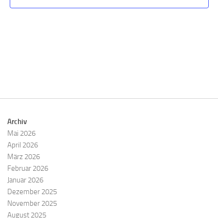
n
n
S
s
u
i
c
c
h
h
e
t
u
e
n
n
d
-
A
N
Archiv
n
a
Mai 2026
s
v
April 2026
i
i
März 2026
c
g
Februar 2026
h
a
Januar 2026
t
t
Dezember 2025
e
i
November 2025
n
o
August 2025
,
n