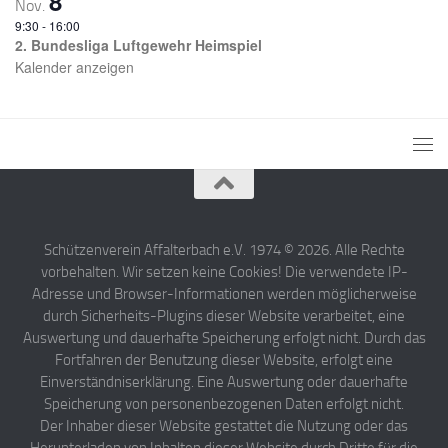
8
Nov.
9:30
-
16:00
2. Bundesliga Luftgewehr Heimspiel
Kalender anzeigen
Schützenverein Affalterbach e.V. 1974 © 2026. Alle Rechte
vorbehalten. Wir setzen keine Cookies! Die verwendete IP-
Adresse und Browser-Informationen werden möglicherweise
durch Sicherheits-Plugins dieser Website verarbeitet, eine
Auswertung und dauerhafte Speicherung erfolgt nicht. Durch das
Fortfahren der Benutzung dieser Website, erfolgt eine
Einverständniserklärung. Eine Auswertung oder dauerhafte
Speicherung von personenbezogenen Daten erfolgt nicht.
Der Inhaber dieser Website gestattet die Nutzung oder das