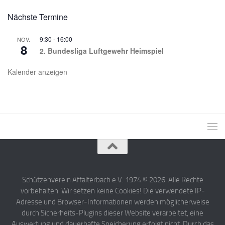
Nächste Termine
9:30
-
16:00
NOV.
8
2. Bundesliga Luftgewehr Heimspiel
Kalender anzeigen
Schützenverein Affalterbach e.V. 1974 © 2026. Alle Rechte
vorbehalten. Wir setzen keine Cookies! Die verwendete IP-
Adresse und Browser-Informationen werden möglicherweise
durch Sicherheits-Plugins dieser Website verarbeitet, eine
Auswertung und dauerhafte Speicherung erfolgt nicht. Durch das