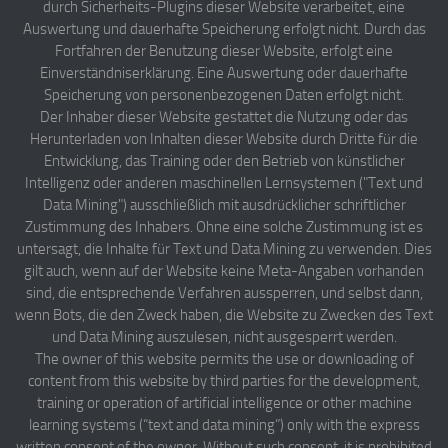
durch Sicherheits-Plugins dieser Website verarbeitet, eine
Auswertung und dauerhafte Speicherung erfolgt nicht. Durch das
Fortfahren der Benutzung dieser Website, erfolgt eine
Einverständniserklärung. Eine Auswertung oder dauerhafte
Speicherung von personenbezogenen Daten erfolgt nicht.
Der Inhaber dieser Website gestattet die Nutzung oder das
Herunterladen von Inhalten dieser Website durch Dritte für die
Entwicklung, das Training oder den Betrieb von künstlicher
Intelligenz oder anderen maschinellen Lernsystemen ("Text und
Data Mining") ausschließlich mit ausdrücklicher schriftlicher
Zustimmung des Inhabers. Ohne eine solche Zustimmung ist es
untersagt, die Inhalte für Text und Data Mining zu verwenden. Dies
gilt auch, wenn auf der Website keine Meta-Angaben vorhanden
sind, die entsprechende Verfahren aussperren, und selbst dann,
wenn Bots, die den Zweck haben, die Website zu Zwecken des Text
und Data Mining auszulesen, nicht ausgesperrt werden.
The owner of this website permits the use or downloading of
content from this website by third parties for the development,
training or operation of artificial intelligence or other machine
learning systems (“text and data mining”) only with the express
written consent of the owner. Without such consent, it is prohibited