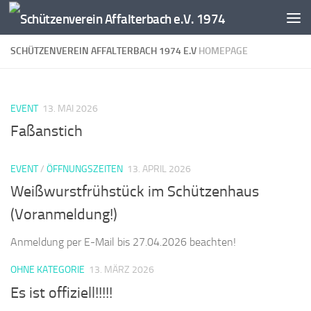
Zum Inhalt springen
SCHÜTZENVEREIN AFFALTERBACH 1974 E.V
HOMEPAGE
EVENT
13. MAI 2026
Faßanstich
EVENT
/
ÖFFNUNGSZEITEN
13. APRIL 2026
Weißwurstfrühstück im Schützenhaus
(Voranmeldung!)
Anmeldung per E-Mail bis 27.04.2026 beachten!
OHNE KATEGORIE
13. MÄRZ 2026
Es ist offiziell!!!!!