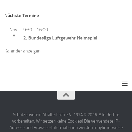
Nächste Termine
Nov.
9:30
-
16:00
8
2. Bundesliga Luftgewehr Heimspiel
Kalender anzeigen
Schützenverein Affalterbach e.V. 1974 © 2026. Alle Rechte
vorbehalten. Wir setzen keine Cookies! Die verwendete IP-
Adresse und Browser-Informationen werden möglicherweise