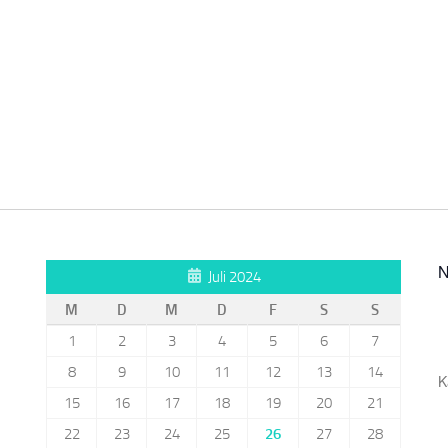
N
Juli 2024
M
D
M
D
F
S
S
1
2
3
4
5
6
7
8
9
10
11
12
13
14
K
15
16
17
18
19
20
21
22
23
24
25
26
27
28