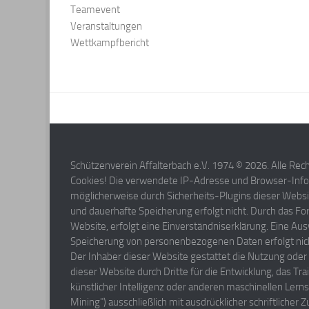
Teamevent
Veranstaltungen
Wettkampfbericht
Schützenverein Affalterbach e.V. 1974 © 2026. Alle Rec
Cookies! Die verwendete IP-Adresse und Browser-Inf
möglicherweise durch Sicherheits-Plugins dieser Websi
und dauerhafte Speicherung erfolgt nicht. Durch das Fo
Website, erfolgt eine Einverständniserklärung. Eine A
Speicherung von personenbezogenen Daten erfolgt nic
Der Inhaber dieser Website gestattet die Nutzung oder
dieser Website durch Dritte für die Entwicklung, das Tr
künstlicher Intelligenz oder anderen maschinellen Ler
Mining") ausschließlich mit ausdrücklicher schriftliche