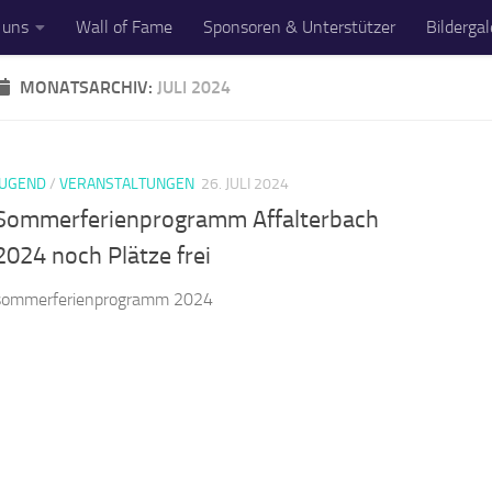
 uns
Wall of Fame
Sponsoren & Unterstützer
Bildergal
MONATSARCHIV:
JULI 2024
Alles rund um
JUGEND
/
VERANSTALTUNGEN
26. JULI 2024
Sommerferienprogramm Affalterbach
2024 noch Plätze frei
sommerferienprogramm 2024