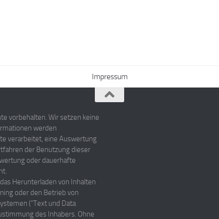
Impressum
hte vorbehalten. Wir setzen keine
ormationen werden
te verarbeitet, eine Auswertung
rtfahren der Benutzung dieser
uswertung oder dauerhafte
ht.
 das Herunterladen von Inhalten
aining oder den Betrieb von
nsystemen ("Text und Data
r Zustimmung des Inhabers. Ohne