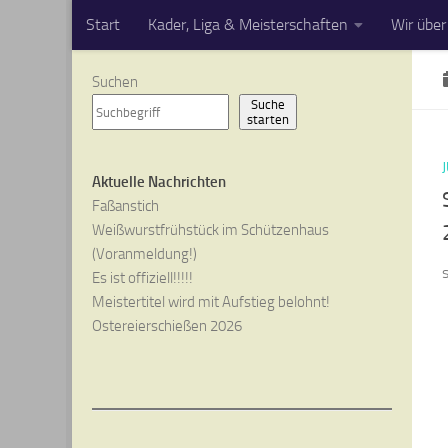
Start
Kader, Liga & Meisterschaften
Wir über
Zum Inhalt springen
Suchen
Suche
starten
Aktuelle Nachrichten
Faßanstich
Weißwurstfrühstück im Schützenhaus
(Voranmeldung!)
Es ist offiziell!!!!!
Meistertitel wird mit Aufstieg belohnt!
Ostereierschießen 2026