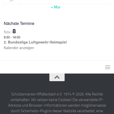
« Mai
Nächste Termine
8
Nov.
9:30
-
16:00
2. Bundesliga Luftgewehr Heimspiel
Kalender anzeigen
Schützenverein Affalterbach e.V. 1974 © 2026. Alle Rechte
vorbehalten. Wir setzen keine Cookies! Die verwendete IP-
Adresse und Browser-Informationen werden möglicherweise
durch Sicherheits-Plugins dieser Website verarbeitet, eine