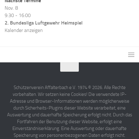
Nächste Termine
Nov.
8
9:30
-
16:00
2. Bundesliga Luftgewehr Heimspiel
Kalender anzeigen
Schützenverein Affalterbach e.V. 1974 © 2026. Alle Rechte
vorbehalten. Wir setzen keine Cookies! Die verwendete IP-
Adresse und Browser-Informationen werden möglicherweise
durch Sicherheits-Plugins dieser Website verarbeitet, eine
Auswertung und dauerhafte Speicherung erfolgt nicht. Durch das
Fortfahren der Benutzung dieser Website, erfolgt eine
Einverständniserklärung. Eine Auswertung oder dauerhafte
Speicherung von personenbezogenen Daten erfolgt nicht.