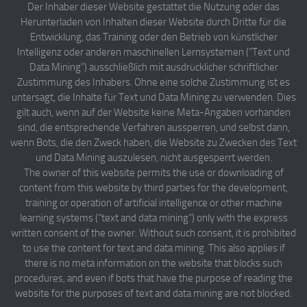
Der Inhaber dieser Website gestattet die Nutzung oder das
Herunterladen von Inhalten dieser Website durch Dritte für die
Entwicklung, das Training oder den Betrieb von künstlicher
Intelligenz oder anderen maschinellen Lernsystemen ("Text und
Data Mining") ausschließlich mit ausdrücklicher schriftlicher
Zustimmung des Inhabers. Ohne eine solche Zustimmung ist es
untersagt, die Inhalte für Text und Data Mining zu verwenden. Dies
gilt auch, wenn auf der Website keine Meta-Angaben vorhanden
sind, die entsprechende Verfahren aussperren, und selbst dann,
wenn Bots, die den Zweck haben, die Website zu Zwecken des Text
und Data Mining auszulesen, nicht ausgesperrt werden.
The owner of this website permits the use or downloading of
content from this website by third parties for the development,
training or operation of artificial intelligence or other machine
learning systems (“text and data mining”) only with the express
written consent of the owner. Without such consent, it is prohibited
to use the content for text and data mining. This also applies if
there is no meta information on the website that blocks such
procedures, and even if bots that have the purpose of reading the
website for the purposes of text and data mining are not blocked.