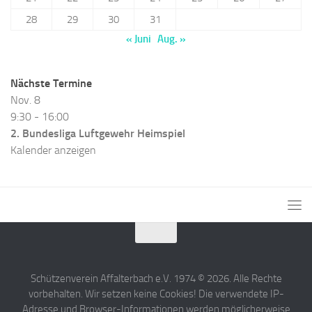
28
29
30
31
« Juni
Aug. »
Nächste Termine
Nov.
8
9:30
-
16:00
2. Bundesliga Luftgewehr Heimspiel
Kalender anzeigen
Schützenverein Affalterbach e.V. 1974 © 2026. Alle Rechte
vorbehalten. Wir setzen keine Cookies! Die verwendete IP-
Adresse und Browser-Informationen werden möglicherweise